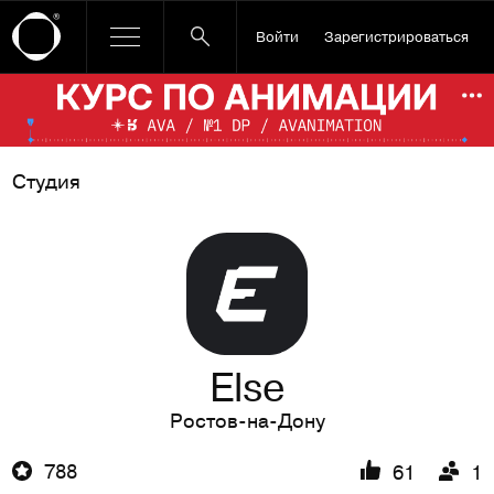
Войти
Зарегистрироваться
Ссылка баннера
По
Студия
Else
Ростов-на-Дону
788
61
1