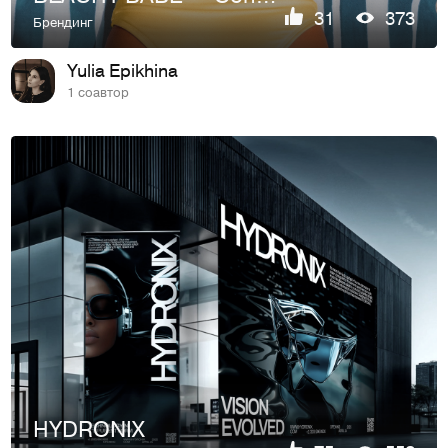
31
373
Брендинг
Yulia Epikhina
1 соавтор
HYDRONIX