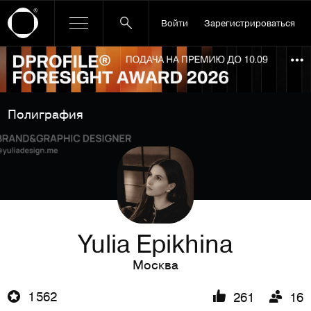
Войти
Зарегистрироваться
Ссылка баннера
По
Полиграфия
Yulia Epikhina
Москва
1 562
261
16