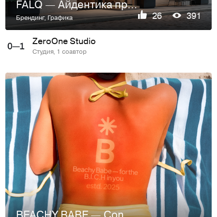
FALQ — Айдентика премиального кофейного бренда
26
391
Брендинг
,
Графика
ZeroOne Studio
Студия, 1 соавтор
BEACHY BABE — Conceptual Coastal Mood Branding