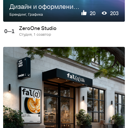
Дизайн и оформление упаковки парфюмерии | SENSOR / SENS°R
20
203
Брендинг
,
Графика
ZeroOne Studio
Студия, 1 соавтор