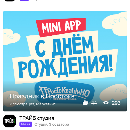
Праздник в Простоквашино
44
293
Иллюстрация
,
Маркетинг
ТРАЙБ студия
Студия, 3 соавтора
PRO +