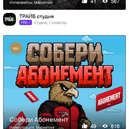
41
567
Интерфейсы
,
Маркетинг
ТРАЙБ студия
Студия, 1 соавтор
PRO +
MK
Собери Абонемент
49
616
Иллюстрация
,
Маркетинг