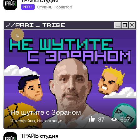
Студия, 1 соавтор
PRO +
IL
Не шутите с Зораном
37
697
Интерфейсы
,
Иллюстрация
ТРАЙБ студия