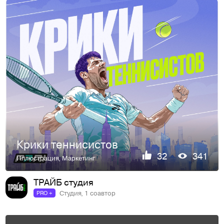
Крики теннисистов
32
341
Иллюстрация
,
Маркетинг
ТРАЙБ студия
Студия, 1 соавтор
PRO +