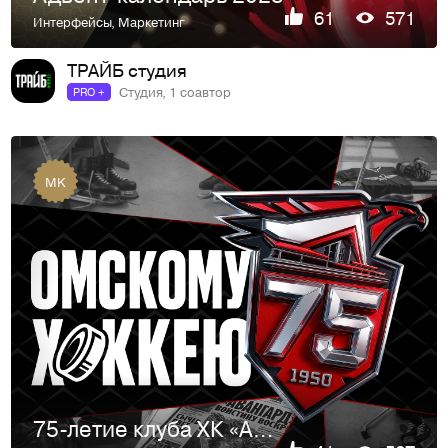
61
571
Интерфейсы
,
Маркетинг
ТРАЙБ студия
Студия, 1 соавтор
PRO +
MK
75-летие клуба ХК «Авангард»