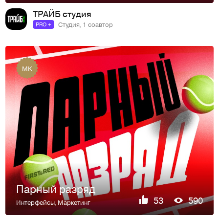
ТРАЙБ студия
Студия, 1 соавтор
PRO +
MK
Парный разряд
53
590
Интерфейсы
,
Маркетинг