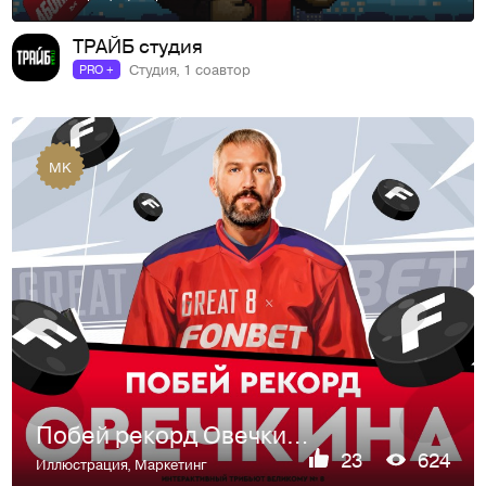
ТРАЙБ студия
Студия, 1 соавтор
PRO +
MK
Побей рекорд Овечкина
23
624
Иллюстрация
,
Маркетинг