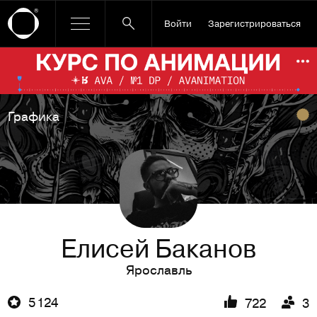
Войти
Зарегистрироваться
Ссылка баннера
По
Графика
Елисей Баканов
Ярославль
5 124
722
3