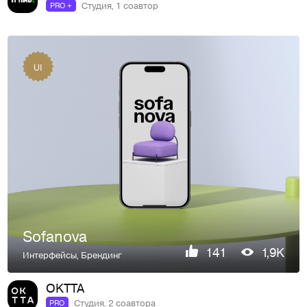
Студия, 1 соавтор
PRO +
UI
Sofanova
141
1,9K
Интерфейсы
,
Брендинг
OKTTA
Студия, 2 соавтора
PRO