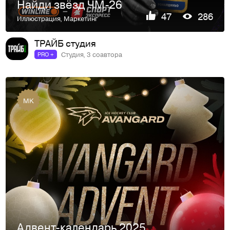
Найди звёзд ЧМ-26
47
286
Иллюстрация
,
Маркетинг
ТРАЙБ студия
Студия, 3 соавтора
PRO +
MK
Адвент-календарь 2025