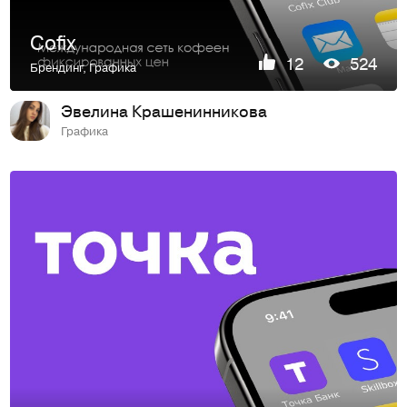
Cofix
12
524
Брендинг
,
Графика
Эвелина Крашенинникова
Графика