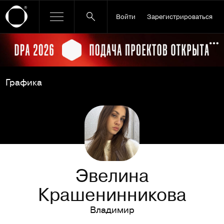
Войти
Зарегистрироваться
Ссылка баннера
По
Графика
Эвелина
Крашенинникова
Владимир