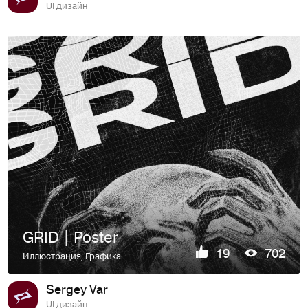
UI дизайн
GRID | Poster
19
702
Иллюстрация
,
Графика
Sergey Var
UI дизайн