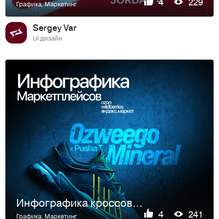
4
229
Графика
,
Маркетинг
Sergey Var
UI дизайн
Инфографика кроссовок Adidas Ozweego X Pusha T Mineral
4
241
Графика
,
Маркетинг