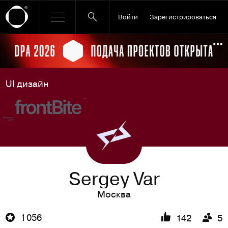
Войти
Зарегистрироваться
Ссылка баннера
По
UI дизайн
Sergey Var
Москва
1 056
142
5