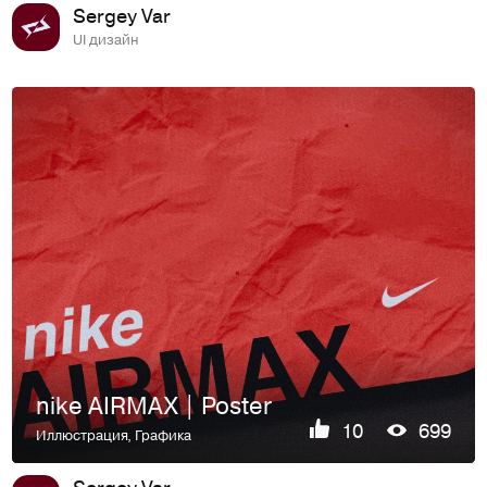
Sergey Var
UI дизайн
nike AIRMAX | Poster
10
699
Иллюстрация
,
Графика
Sergey Var