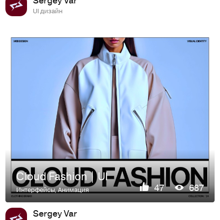
UI дизайн
Cloud Fashion | UI
47
687
Интерфейсы
,
Анимация
Sergey Var