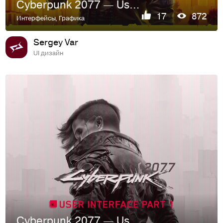
Cyberpunk 2077 — User Interface (Part 2)
17
872
Интерфейсы
,
Графика
Sergey Var
UI дизайн
Cyberpunk 2077 — User Interface (Part 1)