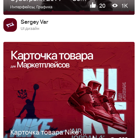
20
1K
Интерфейсы
,
Графика
Sergey Var
UI дизайн
Карточка товара Nike Air Jordan 4