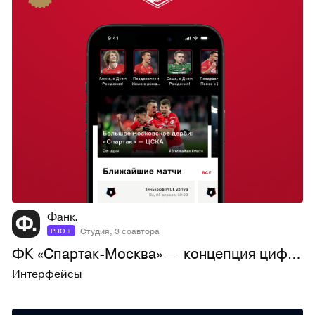
76
2,2K
Фанк.
Студия, 3 соавтора
PRO +
ФК «Спартак-Москва» — концепция цифровой экосистемы
Интерфейсы