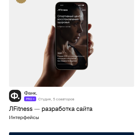
167
3,3K
Фанк.
Студия, 5 соавторов
PRO +
ЛFitness — разработка сайта
Интерфейсы