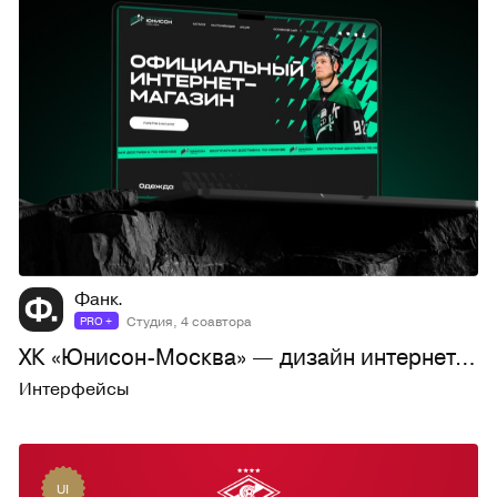
104
2,7K
Фанк.
Студия, 4 соавтора
PRO +
ХК «Юнисон-Москва» — дизайн интернет-магазина
Интерфейсы
UI