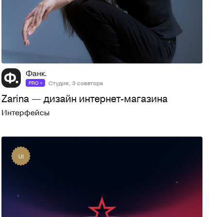
233
5,6K
Фанк.
Студия, 3 соавтора
PRO +
Zarina — дизайн интернет-магазина
Интерфейсы
UI