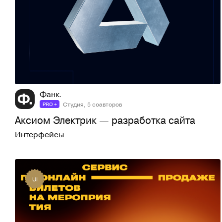
160
2,8K
Фанк.
Студия, 5 соавторов
PRO +
Аксиом Электрик — разработка сайта
Интерфейсы
UI