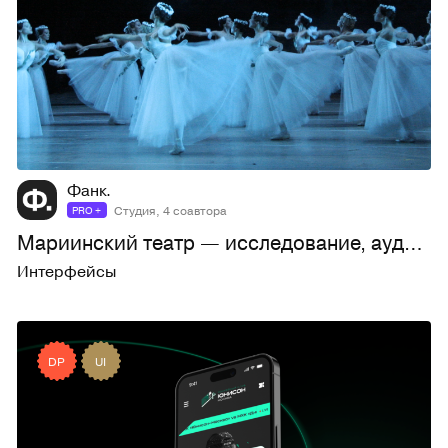
275
5,4K
Фанк.
Студия, 4 соавтора
PRO +
Мариинский театр — исследование, аудит и концепция
Интерфейсы
DP
UI