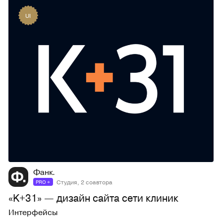
UI
117
3,5K
Фанк.
Студия, 2 соавтора
PRO +
«K+31» — дизайн сайта сети клиник
Интерфейсы