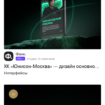
223
6,2K
Фанк.
Студия, 5 соавторов
PRO +
ХК «Юнисон-Москва» — дизайн основного сайта
Интерфейсы
UI