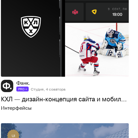
128
2,7K
Фанк.
Студия, 4 соавтора
PRO +
КХЛ — дизайн-концепция сайта и мобильного приложения
Интерфейсы
UI