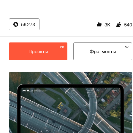
58 273
3K
540
26
57
Проекты
Фрагменты