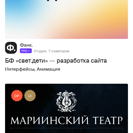
170
2K
Фанк.
Студия, 7 соавторов
PRO +
БФ «свет.дети» — разработка сайта
Интерфейсы
,
Анимация
DP
UI