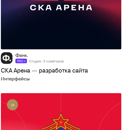
119
2,9K
Фанк.
Студия, 5 соавторов
PRO +
СКА Арена — разработка сайта
Интерфейсы
UI