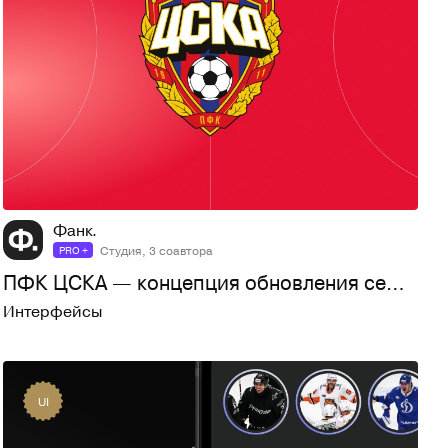
102
2,3K
Фанк.
Студия, 3 соавтора
PRO +
ПФК ЦСКА — концепция обновления семейства сайтов
Интерфейсы
UI