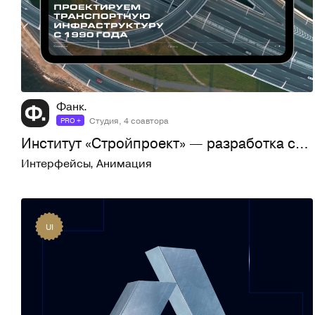
63
524
Фанк.
Студия, 4 соавтора
PRO +
Институт «Стройпроект» — разработка сайта
Интерфейсы
,
Анимация
UI