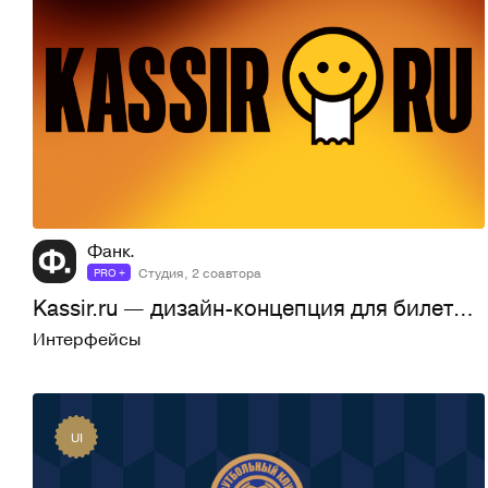
118
3,8K
Фанк.
Студия, 2 соавтора
PRO +
Kassir.ru — дизайн-концепция для билетного сервиса
Интерфейсы
UI