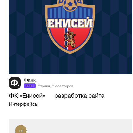
72
1,6K
Фанк.
Студия, 5 соавторов
PRO +
ФК «‎Енисей» — разработка сайта
Интерфейсы
UI