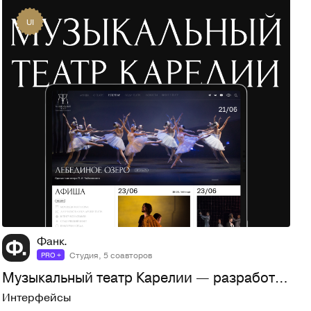
UI
158
2,5K
Фанк.
Студия, 5 соавторов
PRO +
Музыкальный театр Карелии — разработка сайта
Интерфейсы