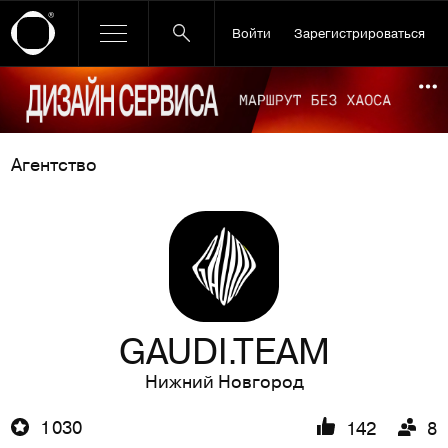
Войти
Зарегистрироваться
Ссылка баннера
По
Агентство
GAUDI.TEAM
Нижний Новгород
1 030
142
8