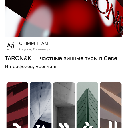
85
1,2K
GRIMM TEAM
Студия, 3 соавтора
TARON&K — частные винные туры в Северной Калифорнии
Интерфейсы
,
Брендинг