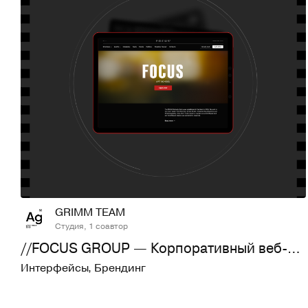
33
794
GRIMM TEAM
Студия, 1 соавтор
//FOCUS GROUP — Корпоративный веб-сайт
Интерфейсы
,
Брендинг