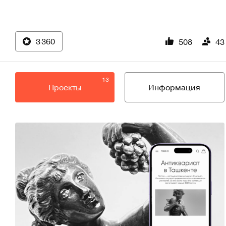
3 360
508
43
13
Проекты
Информация