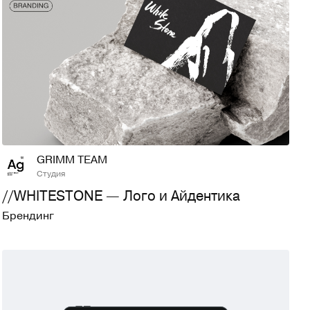
25
604
GRIMM TEAM
Студия
//WHITESTONE — Лого и Айдентика
Брендинг