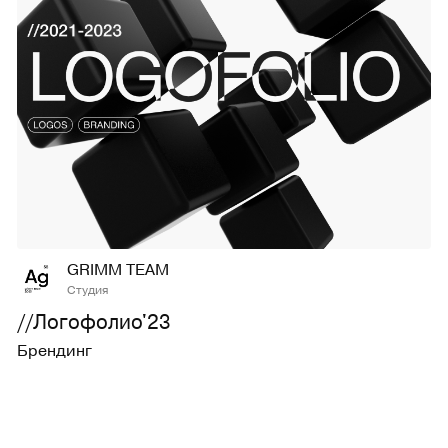
16
545
GRIMM TEAM
Студия
//Логофолио'23
Брендинг