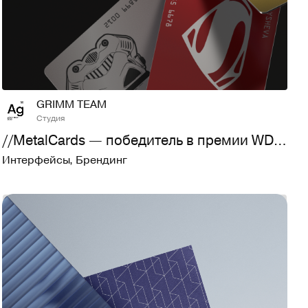
25
732
GRIMM TEAM
Студия
//MetalCards — победитель в премии WDA'24
Интерфейсы
,
Брендинг