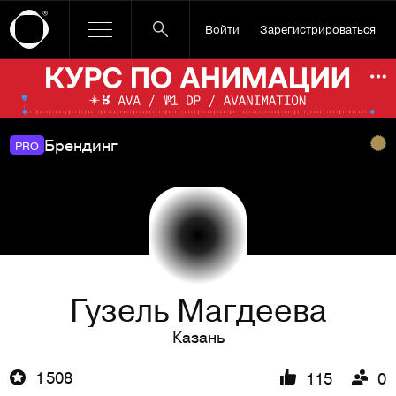
Войти
Зарегистрироваться
Ссылка баннера
По
Брендинг
PRO
Гузель Магдеева
Казань
1 508
115
0