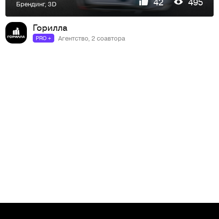
42
495
Брендинг
,
3D
Горилла
Агентство, 2 соавтора
PRO +