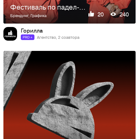
Фестиваль по падел-теннису «Во дворах на кортах»
20
240
Брендинг
,
Графика
Горилла
Агентство, 2 соавтора
PRO +