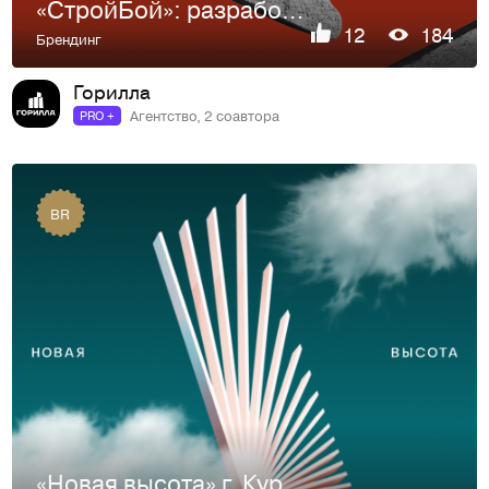
«СтройБой»: разработка игры-симулятора
12
184
Брендинг
Горилла
Агентство, 2 соавтора
PRO +
BR
«Новая высота» г. Курск: ребрендинг жилого комплекса