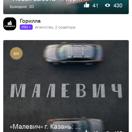
41
430
Брендинг
,
3D
Горилла
Агентство, 2 соавтора
PRO +
BR
«Малевич» г. Казань: брендинг жилого комплекса