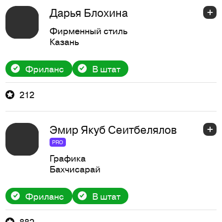
Дарья Блохина
Фирменный стиль
Казань
Фриланс
В штат
212
Эмир Якуб Сеитбелялов
PRO
Графика
Бахчисарай
Фриланс
В штат
882