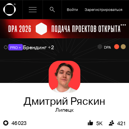
Войти
Зарегистрироваться
Ссылка баннера
По
Брендинг +2
DPA
PRO +
Дмитрий Ряскин
Липецк
46 023
5K
421