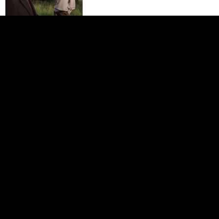
Нурхан Ваисова
PRO
UI дизайн
Грозный
Фриланс
В штат
1,3K