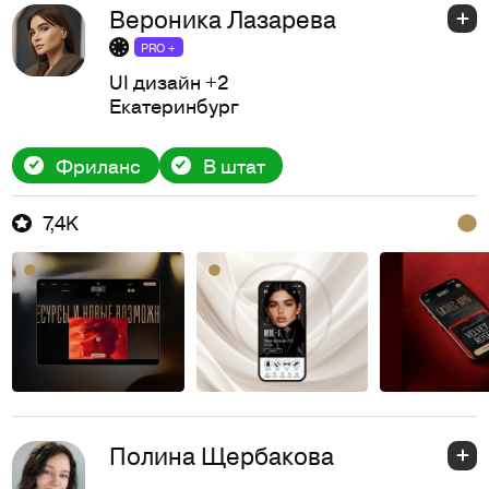
Вероника Лазарева
PRO +
UI дизайн
+2
Екатеринбург
Фриланс
В штат
7,4K
Полина Щербакова