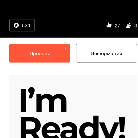
534
27
3
1
Проекты
Информация