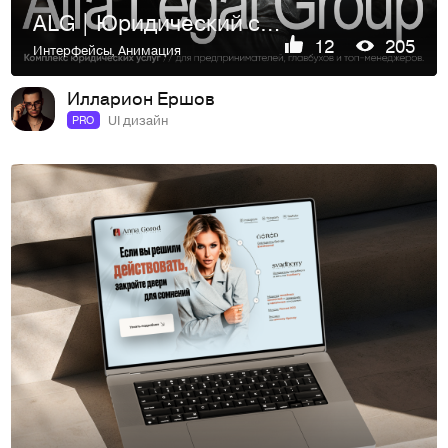
ALG | Юридический сайт
12
205
Интерфейсы
,
Анимация
Илларион Ершов
UI дизайн
PRO