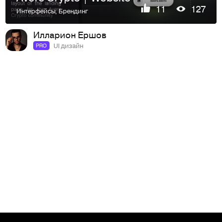
11
127
Интерфейсы
,
Брендинг
Илларион Ершов
UI дизайн
PRO