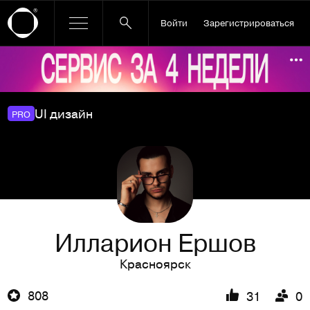
Войти
Зарегистрироваться
Ссылка баннера
По
UI дизайн
PRO
Илларион Ершов
Красноярск
808
31
0