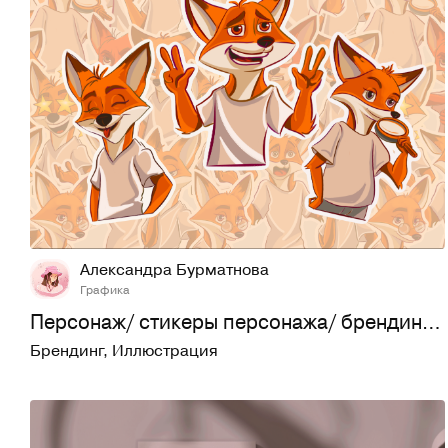
20
809
Александра Бурматнова
Графика
Персонаж/ стикеры персонажа/ брендинг/ маскот
Брендинг
,
Иллюстрация