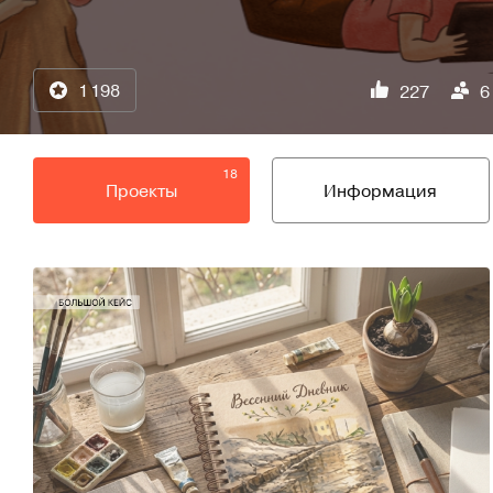
1 198
227
6
18
Проекты
Информация