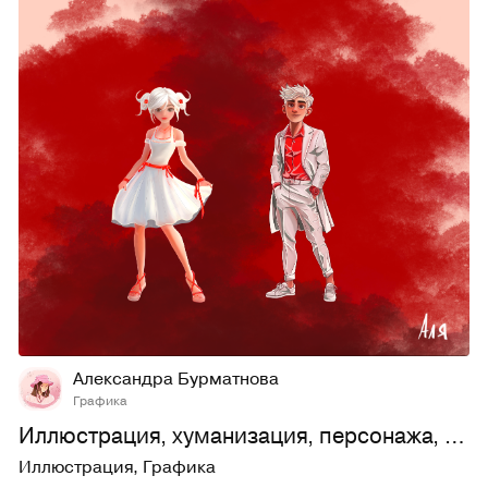
9
476
Александра Бурматнова
Графика
Иллюстрация, хуманизация, персонажа, принт
Иллюстрация
,
Графика