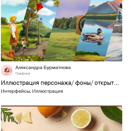
5
458
Александра Бурматнова
Графика
Иллюстрация персонажа/ фоны/ открытки/ для сайта
Интерфейсы
,
Иллюстрация