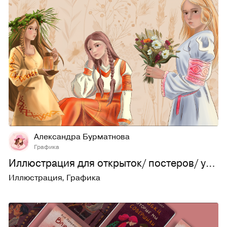
15
459
Александра Бурматнова
Графика
Иллюстрация для открыток/ постеров/ упаковки/ персонажи
Иллюстрация
,
Графика