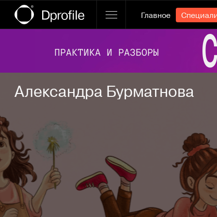
Главное
Специал
Ссылка баннера
Александра Бурматнова