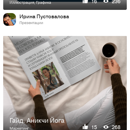
16
236
Иллюстрация
,
Графика
Ирина Пустовалова
Презентации
Гайд. Аникчи Йога
15
268
Маркетинг