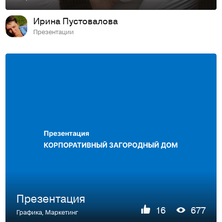
Ирина Пустовалова
Презентации
Презентация
16
677
Графика
,
Маркетинг