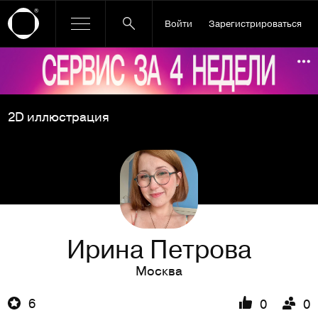
Войти
Зарегистрироваться
Ссылка баннера
По
2D иллюстрация
Ирина Петрова
Москва
6
0
0