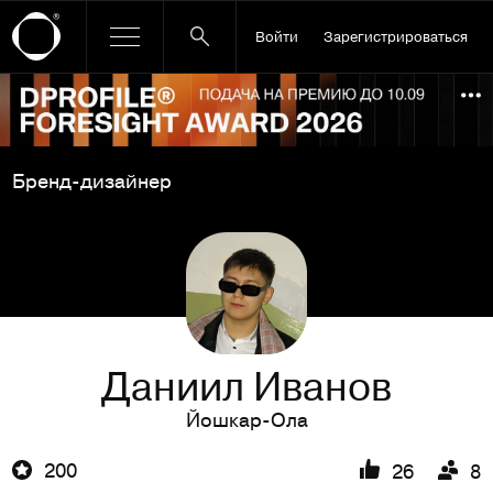
Войти
Зарегистрироваться
Ссылка баннера
По
Бренд-дизайнер
Даниил Иванов
Йошкар-Ола
200
26
8