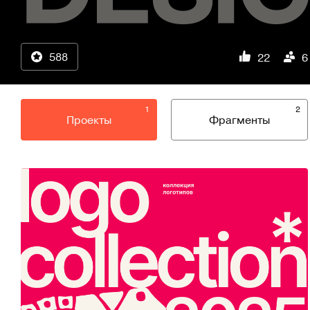
588
22
6
1
2
Проекты
Фрагменты