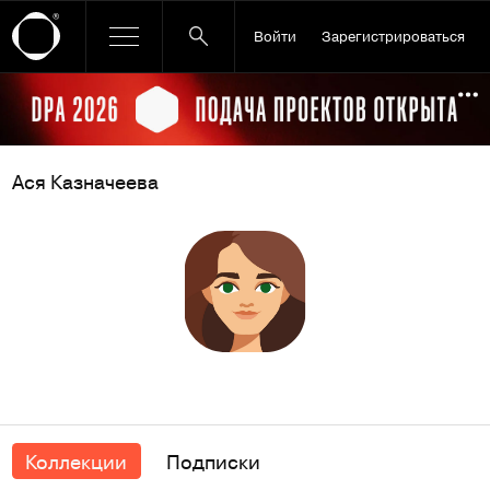
Войти
Зарегистрироваться
Ссылка баннера
По
Ася Казначеева
Коллекции
Подписки