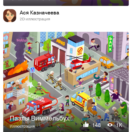
Ася Казначеева
2D иллюстрация
Пазлы Виммельбух
148
1K
Иллюстрация