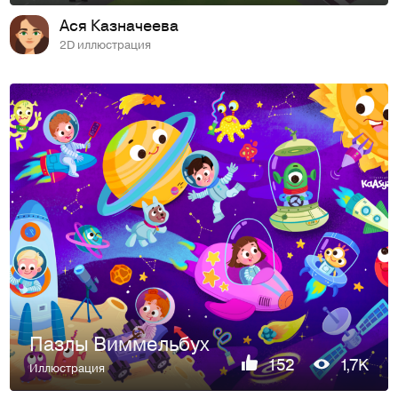
Ася Казначеева
2D иллюстрация
Пазлы Виммельбух
152
1,7K
Иллюстрация