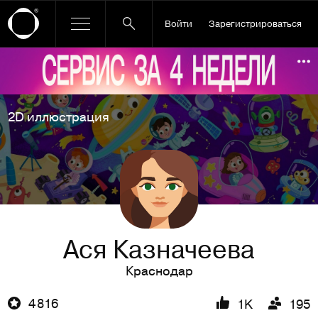
Войти
Зарегистрироваться
Ссылка баннера
По
2D иллюстрация
Ася Казначеева
Краснодар
4 816
1K
195