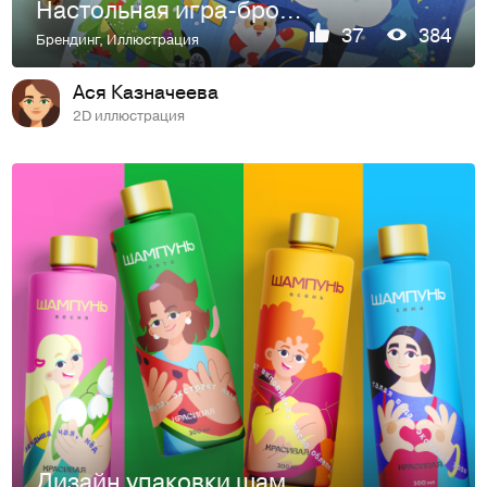
Настольная игра-бродилка "Новогодний Экспресс"
37
384
Брендинг
,
Иллюстрация
Ася Казначеева
2D иллюстрация
Дизайн упаковки шампуней