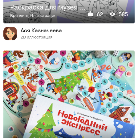
Раскраска для музея Фаберже
62
585
Брендинг
,
Иллюстрация
Ася Казначеева
2D иллюстрация