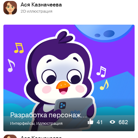
Ася Казначеева
2D иллюстрация
Разработка персонажа, иконки и экранов для мобильной игры
41
682
Интерфейсы
,
Иллюстрация
Ася Казначеева