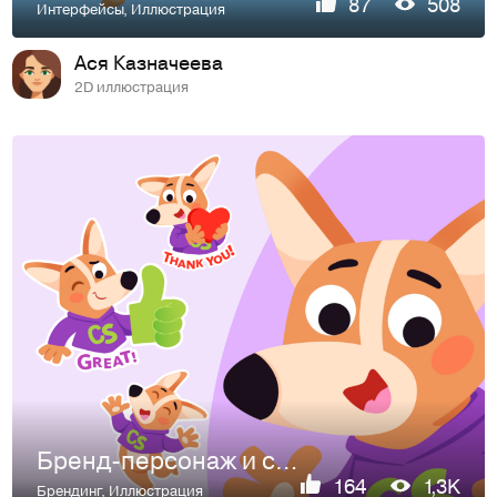
87
508
Интерфейсы
,
Иллюстрация
Ася Казначеева
2D иллюстрация
Бренд-персонаж и стикеры для школы английского
164
1,3K
Брендинг
,
Иллюстрация