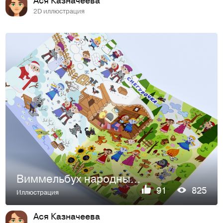
2D иллюстрация
Виммельбух народные сказки
91
825
Иллюстрация
Ася Казначеева