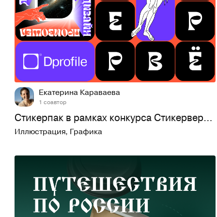
172
1,5K
Екатерина Караваева
1 соавтор
Стикерпак в рамках конкурса Стикерверс от Dprofile
Иллюстрация
,
Графика