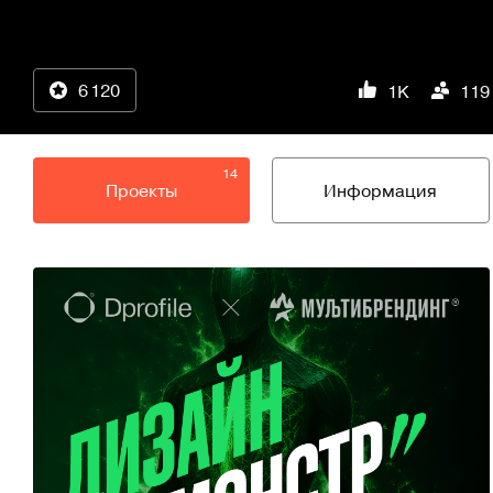
6 120
1K
119
14
Проекты
Информация