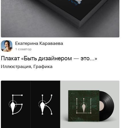
115
1,2K
Екатерина Караваева
1 соавтор
Плакат «Быть дизайнером — это...»
Иллюстрация
,
Графика