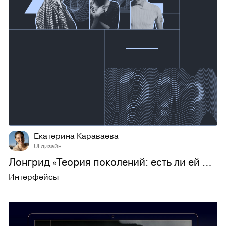
60
1K
Екатерина Караваева
UI дизайн
Лонгрид «Теория поколений: есть ли ей место в дизайне»
Интерфейсы