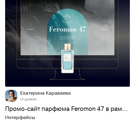
28
561
Екатерина Караваева
UI дизайн
Промо-сайт парфюма Feromon 47 в рамках курса Логомашины
Интерфейсы