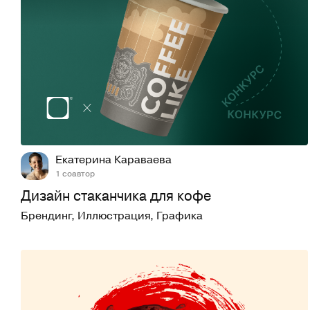
66
952
Екатерина Караваева
1 соавтор
Дизайн стаканчика для кофе
Брендинг
,
Иллюстрация
,
Графика