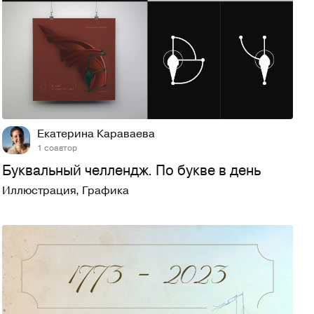
81
948
Екатерина Караваева
1 соавтор
Буквальный челлендж. По букве в день
Иллюстрация
,
Графика