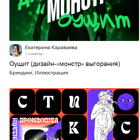
58
787
Екатерина Караваева
1 соавтор
Оущит (дизайн-«монстр» выгорания)
Брендинг
,
Иллюстрация