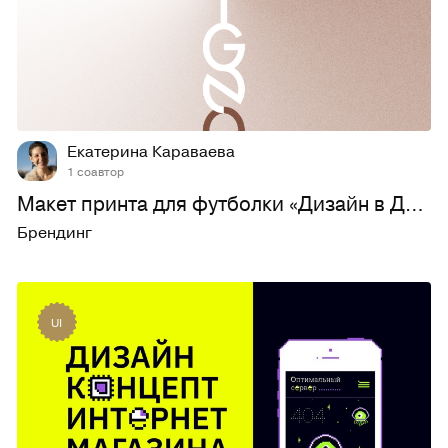
91
834
Екатерина Караваева
1 соавтор
Макет принта для футболки «Дизайн в ДНК»
Брендинг
UI