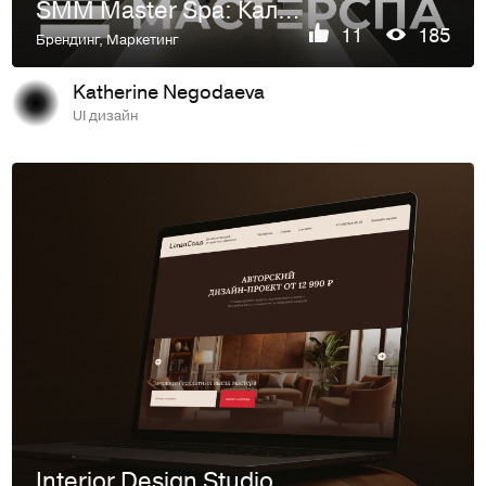
SMM Master Spa: Калининград
11
185
Брендинг
,
Маркетинг
Katherine Negodaeva
UI дизайн
Interior Design Studio Landing Page