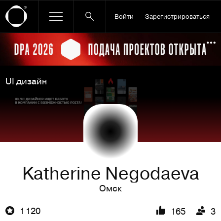
Войти
Зарегистрироваться
Ссылка баннера
По
UI дизайн
Katherine Negodaeva
Омск
1 120
165
3