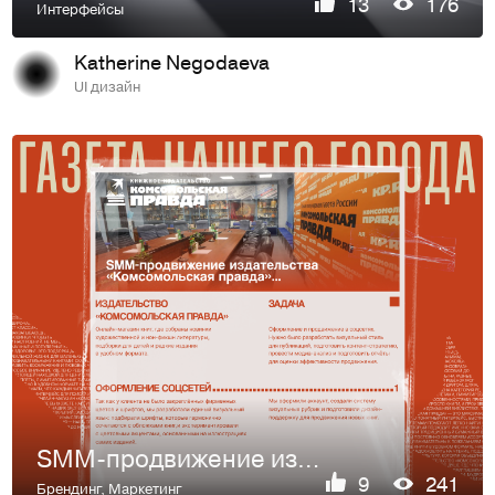
13
176
Интерфейсы
Katherine Negodaeva
UI дизайн
SMM-продвижение издательства «Комсомольская правда»...
9
241
Брендинг
,
Маркетинг