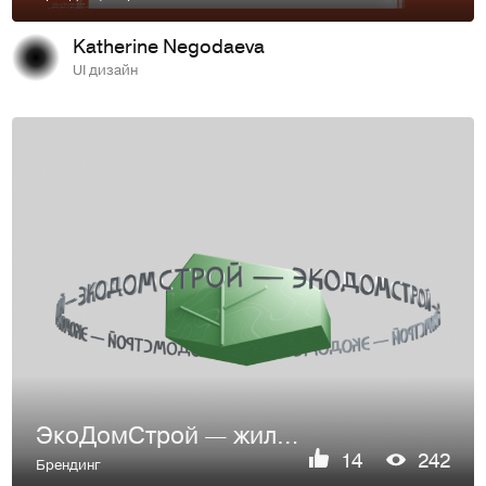
Katherine Negodaeva
UI дизайн
ЭкоДомСтрой — жилая экосистема
14
242
Брендинг