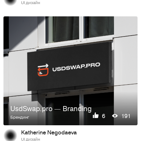
UI дизайн
UsdSwap.pro — Branding
6
191
Брендинг
Katherine Negodaeva
UI дизайн