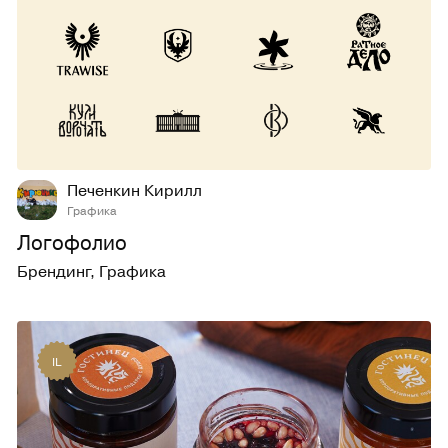
24
246
Печенкин Кирилл
Графика
Логофолио
Брендинг
,
Графика
IL