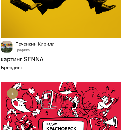
17
223
Печенкин Кирилл
Графика
картинг SENNA
Брендинг
IL