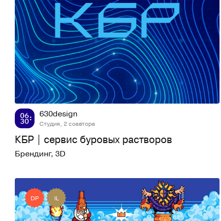
63
1,1K
630design
Студия, 2 соавтора
КБР | сервис буровых растворов
Брендинг
,
3D
DP
IL