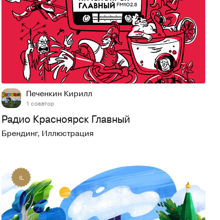
119
696
Печенкин Кирилл
1 соавтор
Радио Красноярск Главный
Брендинг
,
Иллюстрация
IL