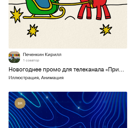
52
373
Печенкин Кирилл
1 соавтор
Новогоднее промо для телеканала «Прима»
Иллюстрация
,
Анимация
BR