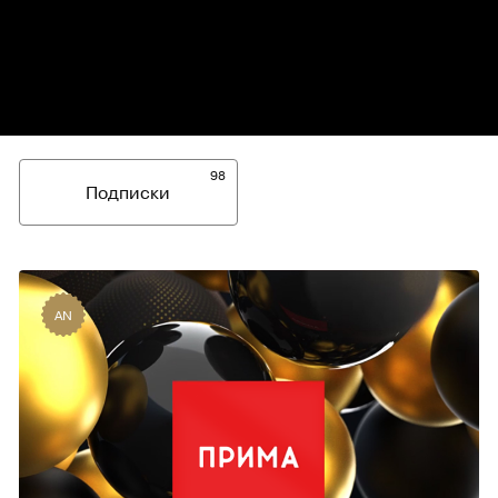
98
Подписки
AN