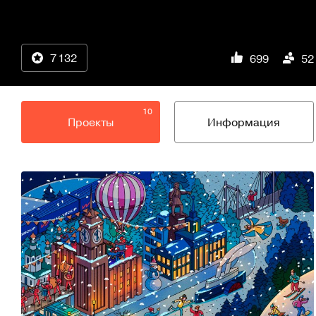
7 132
699
52
10
Проекты
Информация