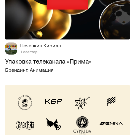
37
219
Печенкин Кирилл
1 соавтор
Упаковка телеканала «Прима»
Брендинг
,
Анимация