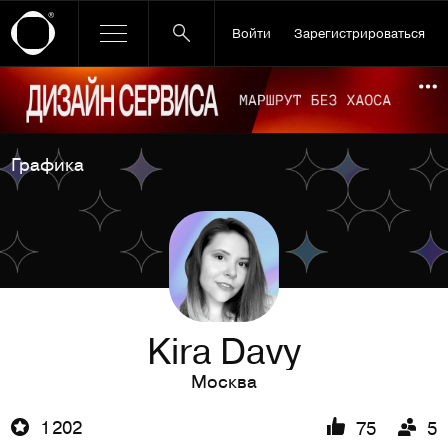
Войти
Зарегистрироваться
Ссылка баннера
По
Графика
Kira Davy
Москва
1 202
75
5