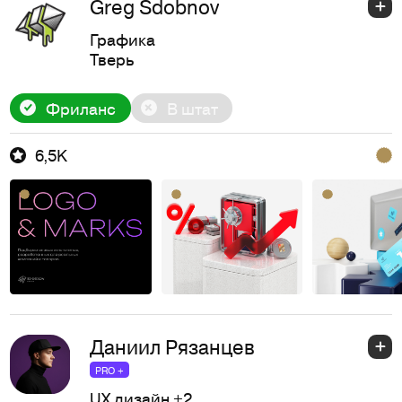
Greg Sdobnov
Графика
Тверь
Фриланс
В штат
6,5K
Даниил Рязанцев
PRO +
UX дизайн
+2