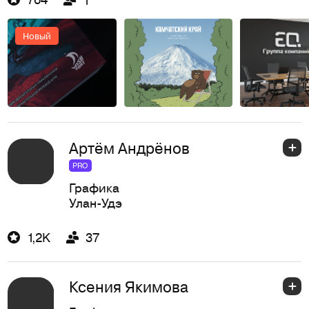
Новый
Артём Андрёнов
PRO
Графика
Улан-Удэ
1,2K
37
Ксения Якимова