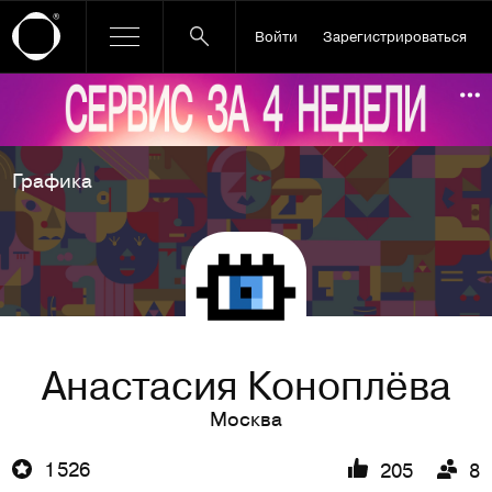
Войти
Зарегистрироваться
Ссылка баннера
По
Графика
Анастасия Коноплёва
Москва
1 526
205
8