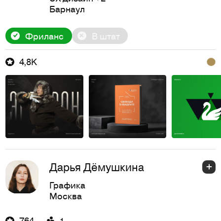
Барнаул
Фриланс
В штат
4,8K
Дарья Дёмушкина
Графика
Москва
764
1