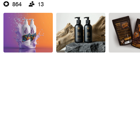
864
13