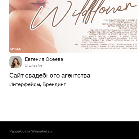
16
168
Евгения Осеева
UI дизайн
Сайт свадебного агентства
Интерфейсы
,
Брендинг
Разработка
Wemakefab
.