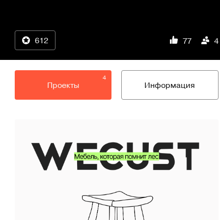
612
77
4
4
Проекты
Информация