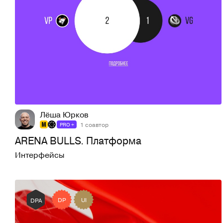
407
5,3K
Лёша Юрков
1 соавтор
PRO +
ARENA BULLS. Платформа
Интерфейсы
DP
UI
DPA