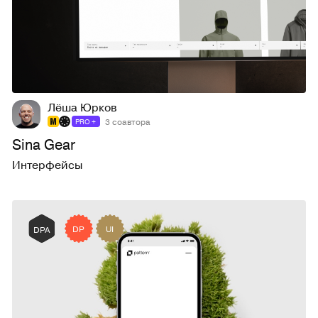
284
2,3K
Лёша Юрков
3 соавтора
PRO +
Sina Gear
Интерфейсы
DP
UI
DPA