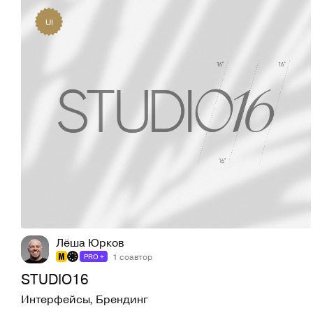
UI
93
1,9K
Лёша Юрков
1 соавтор
PRO +
STUDIO16
Интерфейсы
,
Брендинг