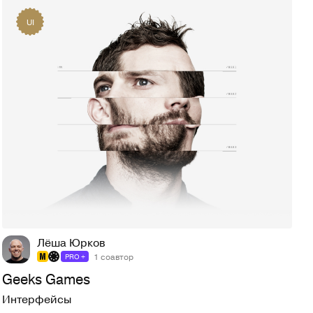
UI
83
1,2K
Лёша Юрков
1 соавтор
PRO +
Geeks Games
Интерфейсы