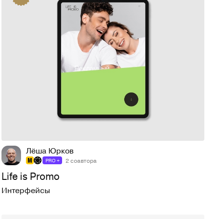
175
3,1K
Лёша Юрков
2 соавтора
PRO +
Life is Promo
Интерфейсы