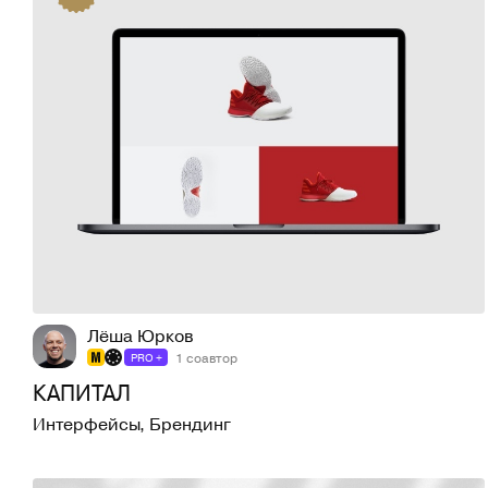
82
1,4K
Лёша Юрков
1 соавтор
PRO +
КАПИТАЛ
Интерфейсы
,
Брендинг