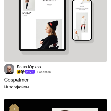
223
3K
Лёша Юрков
1 соавтор
PRO +
Cospalmer
Интерфейсы
UI