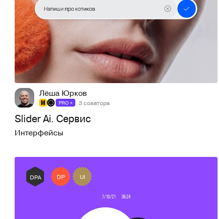
452
4,9K
Лёша Юрков
3 соавтора
PRO +
Slider Ai. Сервис
Интерфейсы
DP
UI
DPA