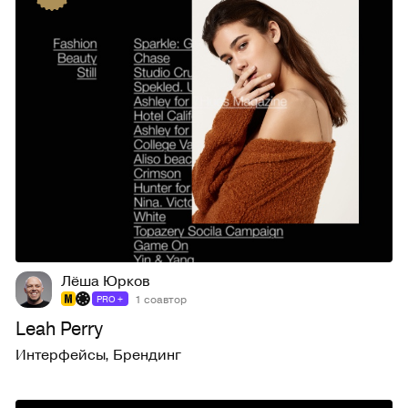
86
1,6K
Лёша Юрков
1 соавтор
PRO +
Leah Perry
Интерфейсы
,
Брендинг