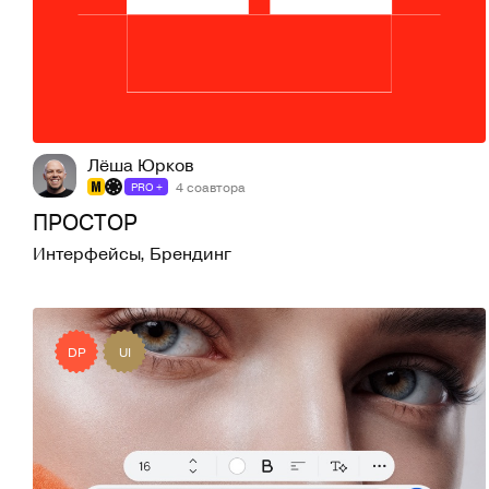
308
1,8K
Лёша Юрков
4 соавтора
PRO +
ПРОСТОР
Интерфейсы
,
Брендинг
DP
UI