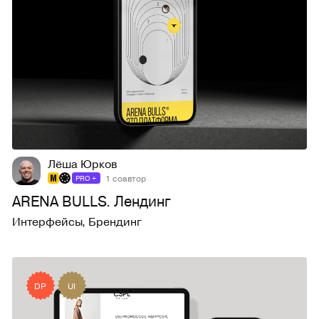
459
6,9K
Лёша Юрков
1 соавтор
PRO +
ARENA BULLS. Лендинг
Интерфейсы
,
Брендинг
DP
UI