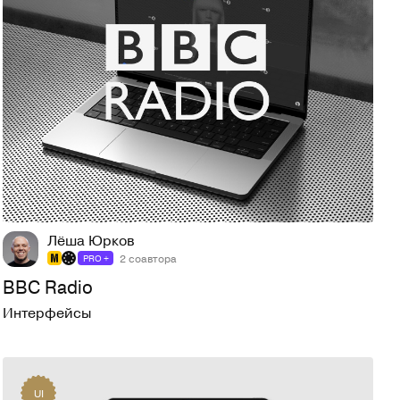
71
1,4K
Лёша Юрков
2 соавтора
PRO +
BBC Radio
Интерфейсы
UI