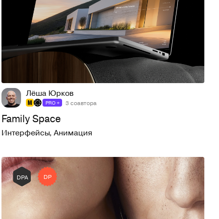
382
5,6K
Лёша Юрков
3 соавтора
PRO +
Family Space
Интерфейсы
,
Анимация
DP
DPA