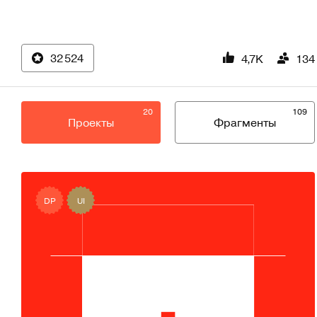
32 524
4,7K
134
20
109
Проекты
Фрагменты
DP
UI