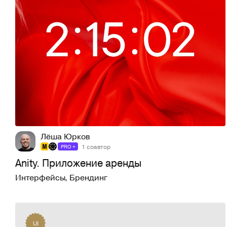
239
3,6K
Лёша Юрков
1 соавтор
PRO +
Anity. Приложение аренды
Интерфейсы
,
Брендинг
UI