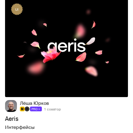
UI
68
1,4K
Лёша Юрков
1 соавтор
PRO +
Aeris
Интерфейсы