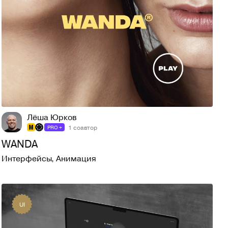
273
3,9K
Лёша Юрков
1 соавтор
PRO +
WANDA
Интерфейсы
,
Анимация
UI