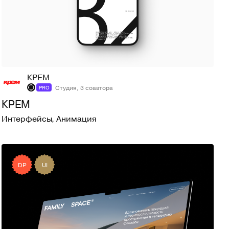
381
4,7K
КРЕМ
Студия, 3 соавтора
PRO
КРЕМ
Интерфейсы
,
Анимация
DP
UI