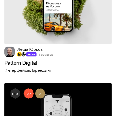
496
6,4K
Лёша Юрков
1 соавтор
PRO +
Pattern Digital
Интерфейсы
,
Брендинг
DP
UI
DPA