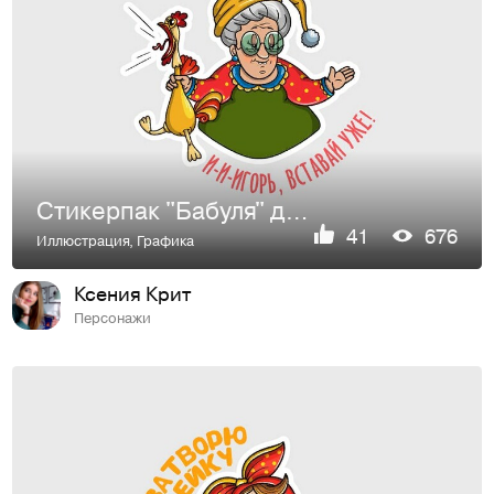
Стикерпак "Бабуля" для компании "Mail.ru Group"
41
676
Иллюстрация
,
Графика
Ксения Крит
Персонажи