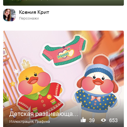
Ксения Крит
Персонажи
Детская развивающая игра на липучках "Уточки Лалафанфан"
39
653
Иллюстрация
,
Графика