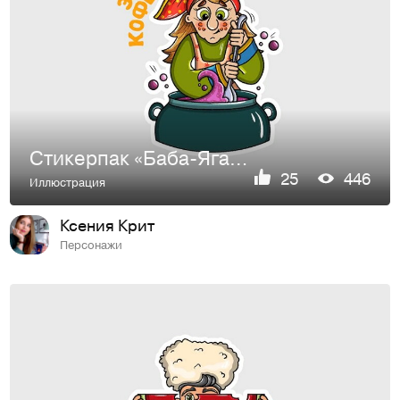
Стикерпак «Баба-Яга» для компании "Mail.ru Group"
25
446
Иллюстрация
Ксения Крит
Персонажи