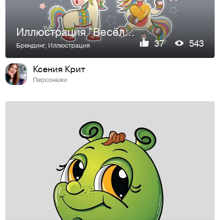
Иллюстрация "Весёлые единороги"
37
543
Брендинг
,
Иллюстрация
Ксения Крит
Персонажи