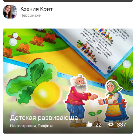
Ксения Крит
Персонажи
Детская развивающая игра на липучках "Репка"
22
337
Иллюстрация
,
Графика