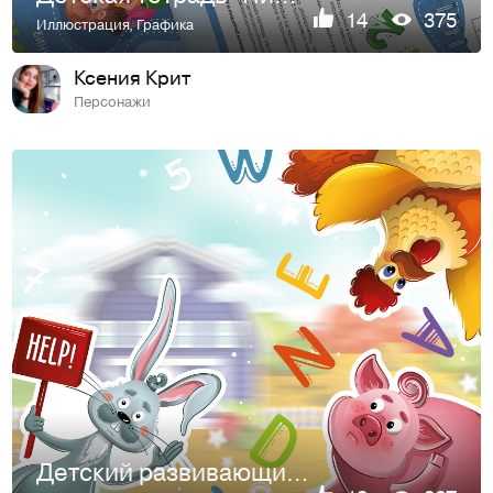
14
375
Иллюстрация
,
Графика
Ксения Крит
Персонажи
Детский развивающий комплекс "City-Farm"