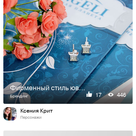
Фирменный стиль ювелирной компании "Tangeli".
17
446
Брендинг
Ксения Крит
Персонажи