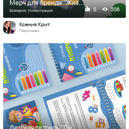
Мерч для бренда "ЖизньМарт"
5
356
Брендинг
,
Иллюстрация
Ксения Крит
Персонажи
Детская тетрадь "Пиши-стирай"