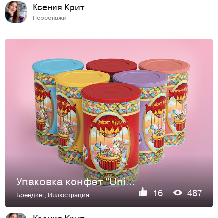
Ксения Крит
Персонажи
Упаковка конфет "Unicorn Magic" для "АТАГ"
16
487
Брендинг
,
Иллюстрация
Ксения Крит