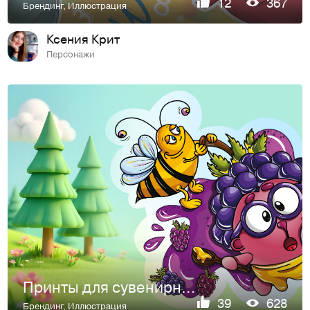
12
367
Брендинг
,
Иллюстрация
Ксения Крит
Персонажи
Принты для сувенирной продукции "Смешарики"
39
628
Брендинг
,
Иллюстрация