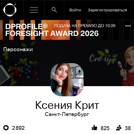
Войти
Зарегистрироваться
Ссылка баннера
По
Персонажи
Ксения Крит
Санкт-Петербург
2 892
825
38