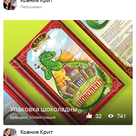
Персонажи
Упаковка шоколадных конфет для "АТАГ"
32
741
Брендинг
,
Иллюстрация
Ксения Крит