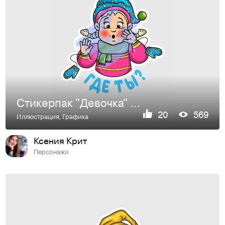
Стикерпак "Девочка" для компании "Mail.ru Group"
20
569
Иллюстрация
,
Графика
Ксения Крит
Персонажи