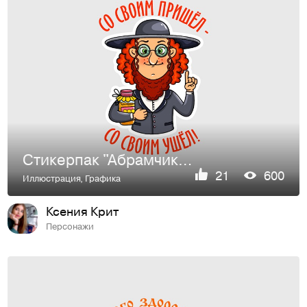
Стикерпак "Абрамчик и Новый год" для "Telegram"
21
600
Иллюстрация
,
Графика
Ксения Крит
Персонажи