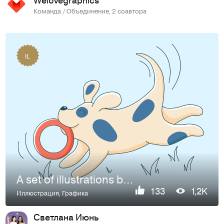
Команда / Объединение, 2 соавтора
IL
A set of illustrations by Archibald the Dog
133
1,2K
Иллюстрация
,
Графика
Светлана Июнь