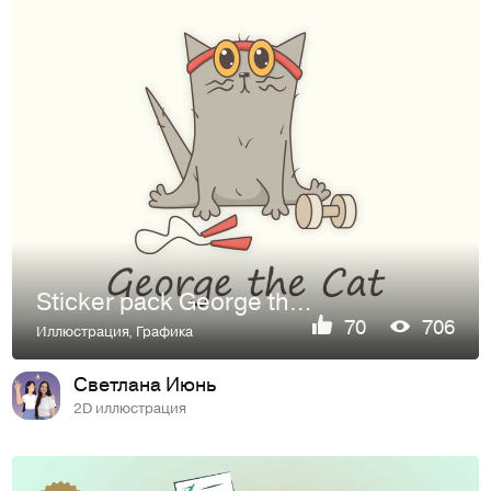
Sticker pack George the Cat
70
706
Иллюстрация
,
Графика
Светлана Июнь
2D иллюстрация