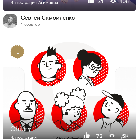
31
406
Иллюстрация
,
Анимация
Сергей Самойленко
1 соавтор
IL
Chibry
172
1,5K
Иллюстрация