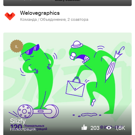
Welovegraphics
Команда / Объединение, 2 соавтора
IL
Slizfy
203
1,6K
Иллюстрация