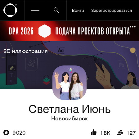
Войти
Зарегистрироваться
Ссылка баннера
По
2D иллюстрация
Светлана Июнь
Новосибирск
9 020
1,8K
127