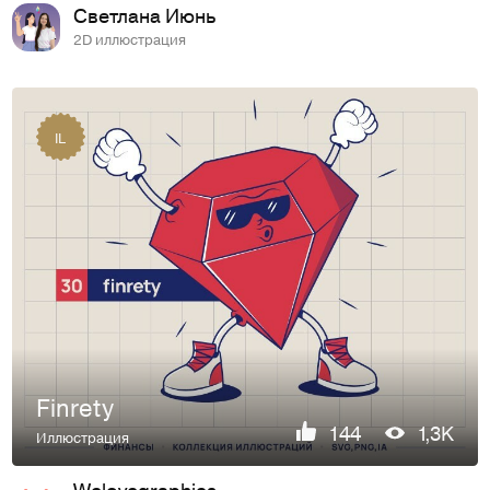
Светлана Июнь
2D иллюстрация
IL
Finrety
144
1,3K
Иллюстрация
Welovegraphics