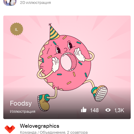
2D иллюстрация
IL
Foodsy
148
1,3K
Иллюстрация
Welovegraphics
Команда / Объединение, 2 соавтора