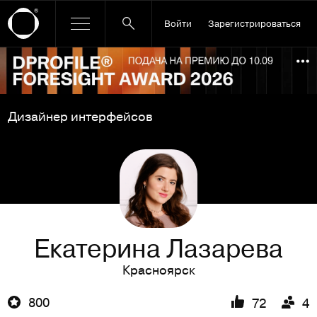
Войти
Зарегистрироваться
Ссылка баннера
По
Дизайнер интерфейсов
Екатерина Лазарева
Красноярск
800
72
4