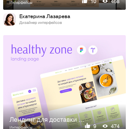
10
468
Интерфейсы
Екатерина Лазарева
Дизайнер интерфейсов
Лендинг для доставки еды | Landing page food delivery
9
474
Интерфейсы