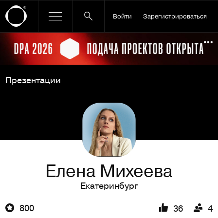
Войти
Зарегистрироваться
Ссылка баннера
По
Презентации
Елена Михеева
Екатеринбург
800
36
4