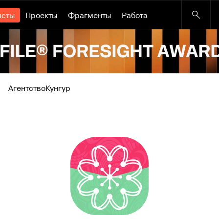
исты
Проекты
Фрагменты
Работа
Агентство
Кунгур