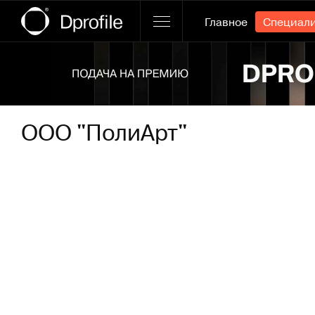
Главное
Специал
Ссылка баннера
ООО "ПолиАрт"