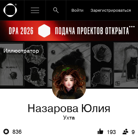
Войти
Зарегистрироваться
Ссылка баннера
По
Иллюстратор
Назарова Юлия
Ухта
836
193
9