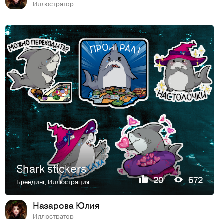
Иллюстратор
Shark stickers
20
672
Брендинг
,
Иллюстрация
Назарова Юлия
Иллюстратор