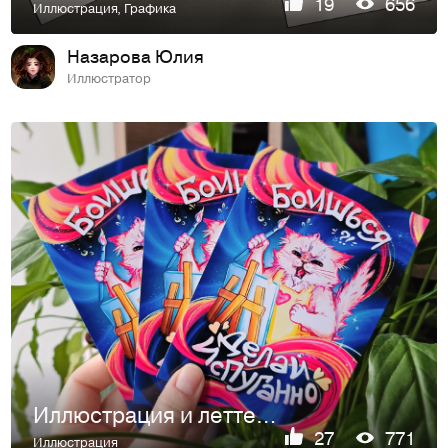
19
656
Иллюстрация
,
Графика
Назарова Юлия
Иллюстратор
Иллюстрация и леттеринг "Боишься - делай испуганно"
27
771
Иллюстрация