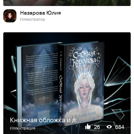
Назарова Юлия
Иллюстратор
Книжная обложка и леттеринг | book cover & lettering
26
684
Иллюстрация