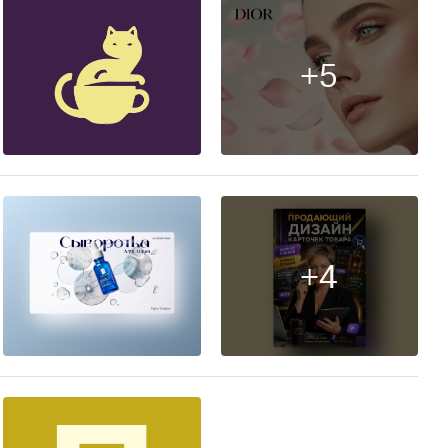
+5
40
+4
6