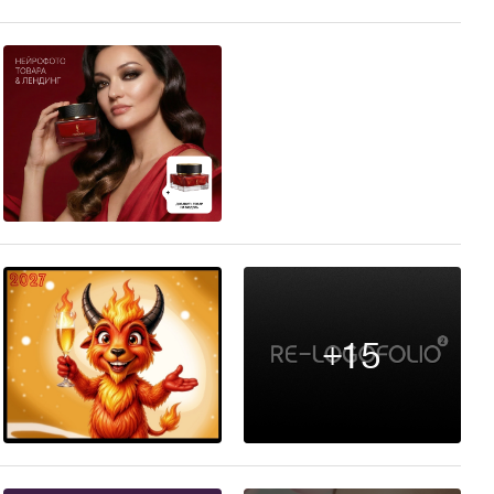
11
+15
27