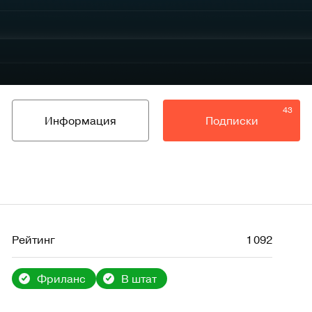
43
Информация
Подписки
Рейтинг
1 092
Фриланс
В штат