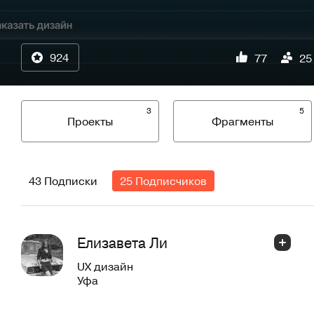
924
77
25
3
5
Проекты
Фрагменты
43 Подписки
25 Подписчиков
Елизавета Ли
UX дизайн
Уфа