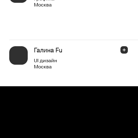
Москва
Галина Fu
UI дизайн
Москва
Ольга Бухольц
PRO
Инфографика
Москва