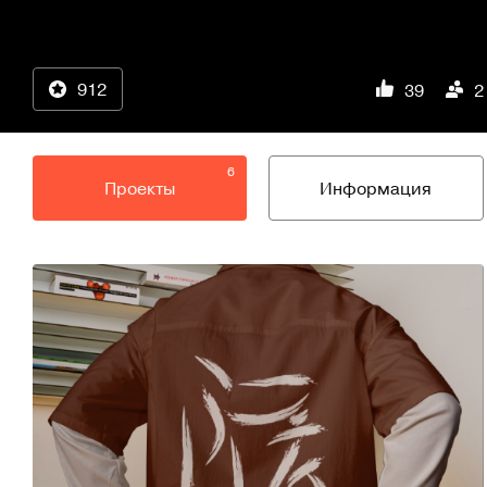
912
39
2
6
Проекты
Информация