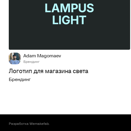
2
122
Adam Magomaev
Брендинг
Логотип для магазина света
Брендинг
Разработка
Wemakefab
.