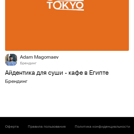
4
133
Adam Magomaev
Брендинг
Айдентика для суши - кафе в Египте
Брендинг
Оферта
Правила пользования
Политика конфиденциальности