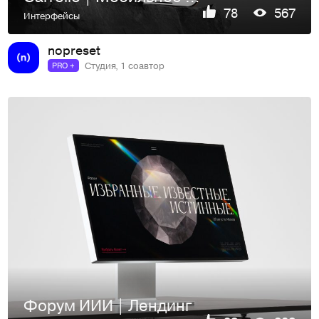
78
567
Интерфейсы
nopreset
Студия, 1 соавтор
PRO +
Форум ИИИ | Лендинг