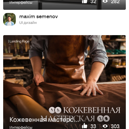
32
282
Интерфейсы
maxim semenov
UI дизайн
Кожевенная мастерская | Лендинг
33
303
Интерфейсы