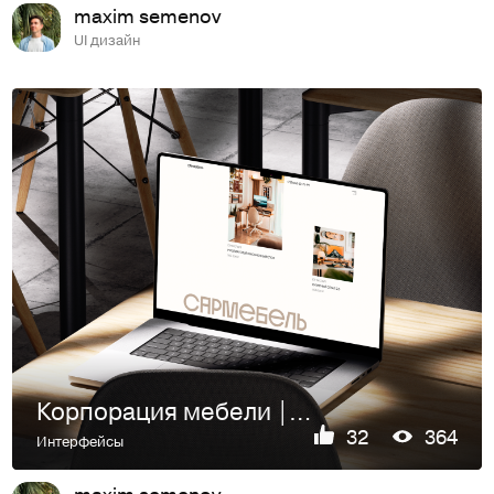
maxim semenov
UI дизайн
Корпорация мебели | Лендинг
32
364
Интерфейсы
maxim semenov