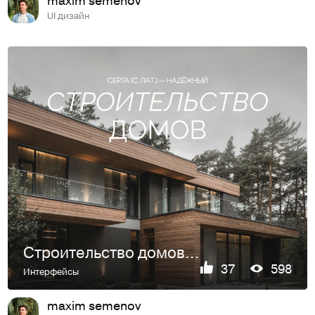
UI дизайн
Строительство домов | Лендинг
37
598
Интерфейсы
maxim semenov