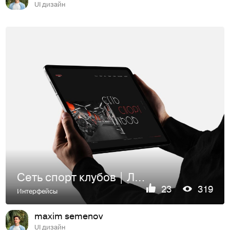
UI дизайн
Сеть спорт клубов | Лендинг
23
319
Интерфейсы
maxim semenov
UI дизайн