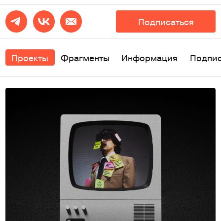
Подписаться
Проекты
Фрагменты
Информация
Подпи