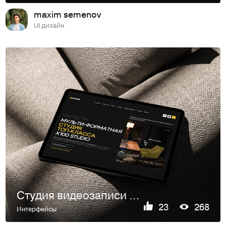
maxim semenov
UI дизайн
Студия видеозаписи | Лендинг
23
268
Интерфейсы