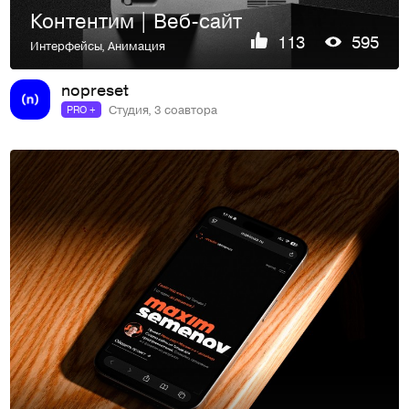
Контентим | Веб-сайт
113
595
Интерфейсы
,
Анимация
nopreset
Студия, 3 соавтора
PRO +