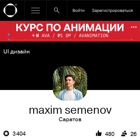
Войти
Зарегистрироваться
Ссылка баннера
По
UI дизайн
maxim semenov
Саратов
3 404
480
26