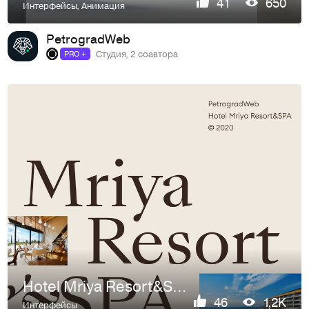
41
650
Интерфейсы
,
Анимация
PetrogradWeb
Студия, 2 соавтора
PRO +
Hotel Mriya Resort&SPA redesign | UI UX
46
1,2K
Интерфейсы