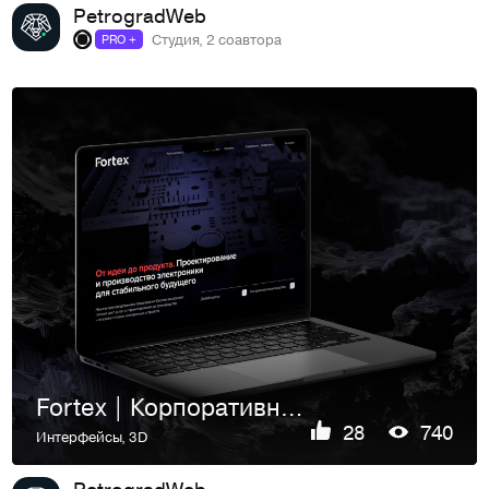
PetrogradWeb
Студия, 2 соавтора
PRO +
Fortex | Корпоративный сайт
28
740
Интерфейсы
,
3D
PetrogradWeb