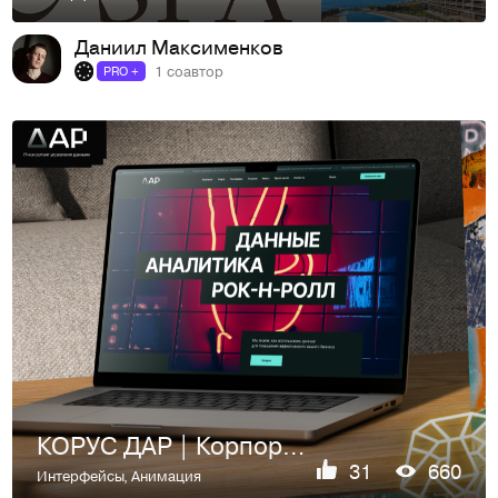
Даниил Максименков
1 соавтор
PRO +
КОРУС ДАР | Корпоративный сайт
31
660
Интерфейсы
,
Анимация