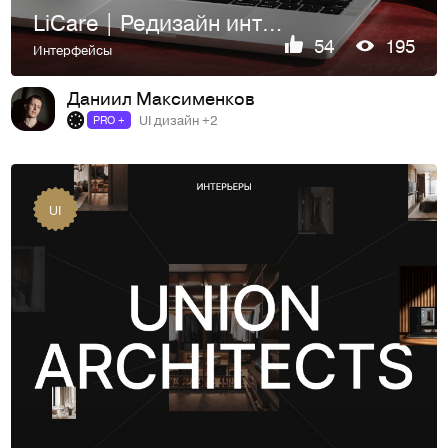
LiCare | Редизайн интернет-магазина
54
195
Интерфейсы
Даниил Максименков
UI дизайн +2
PRO +
UI