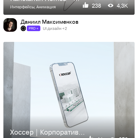
238
4,3K
Интерфейсы
,
Анимация
Даниил Максименков
UI дизайн +2
PRO +
Хоссер | Корпоративный сайт