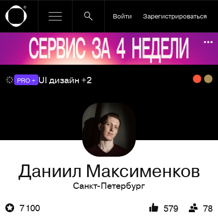
Войти
Зарегистрироваться
Ссылка баннера
По
UI дизайн +2
PRO +
Даниил Максименков
Санкт-Петербург
7 100
579
78