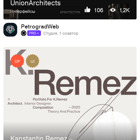
UnionArchitects
106
1,2K
Интерфейсы
PetrogradWeb
Студия, 1 соавтор
PRO +
DP
UI
Kanstantin Remez – Portfolio concept