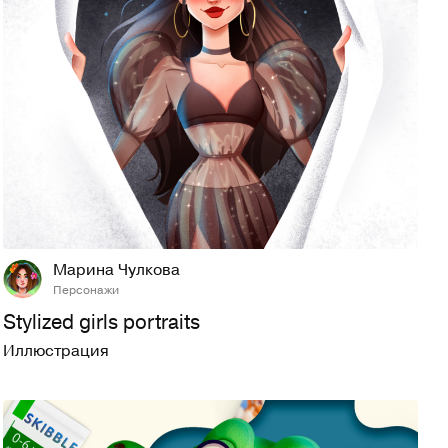
66
529
Марина Чулкова
Персонажи
Stylized girls portraits
Иллюстрация