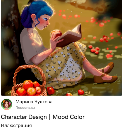
50
510
Марина Чулкова
Персонажи
Character Design | Mood Color
Иллюстрация