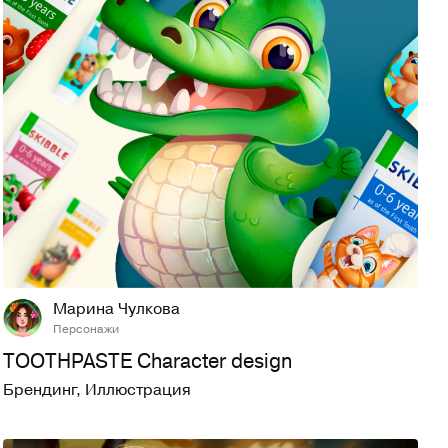
54
647
Марина Чулкова
Персонажи
TOOTHPASTE Character design
Брендинг
,
Иллюстрация