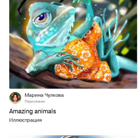
39
426
Марина Чулкова
Персонажи
Amazing animals
Иллюстрация