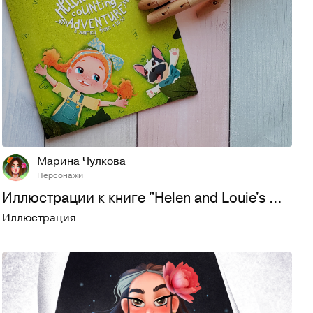
57
724
Марина Чулкова
Персонажи
Иллюстрации к книге "Helen and Louie's Counting Adventure"
Иллюстрация