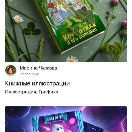
28
298
Марина Чулкова
Персонажи
Книжные иллюстрации
Иллюстрация
,
Графика