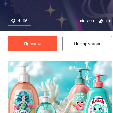
4 196
890
109
18
Проекты
Информация