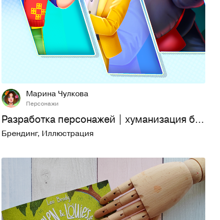
73
795
Марина Чулкова
Персонажи
Разработка персонажей | хуманизация брендов
Брендинг
,
Иллюстрация