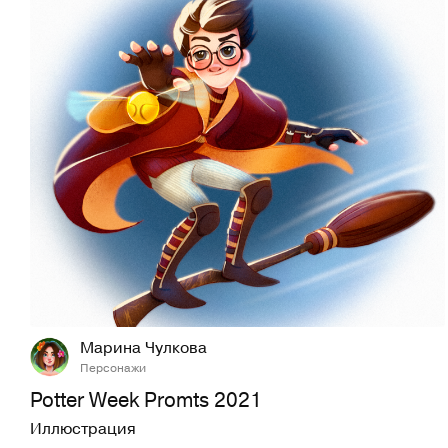
56
610
Марина Чулкова
Персонажи
Potter Week Promts 2021
Иллюстрация