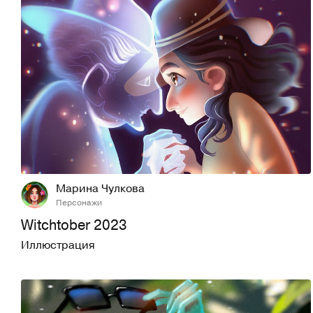
57
607
Марина Чулкова
Персонажи
Witchtober 2023
Иллюстрация