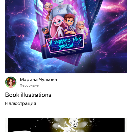
69
628
Марина Чулкова
Персонажи
Book illustrations
Иллюстрация