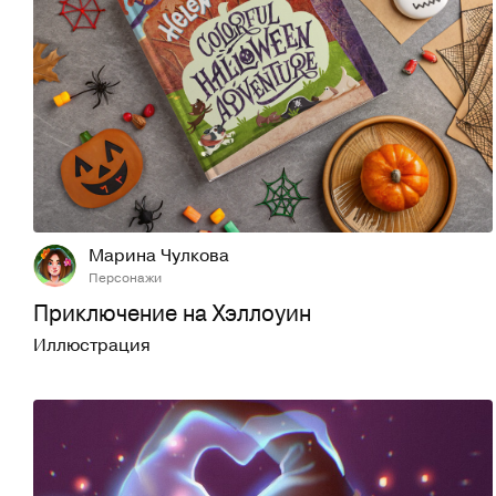
102
592
Марина Чулкова
Персонажи
Приключение на Хэллоуин
Иллюстрация