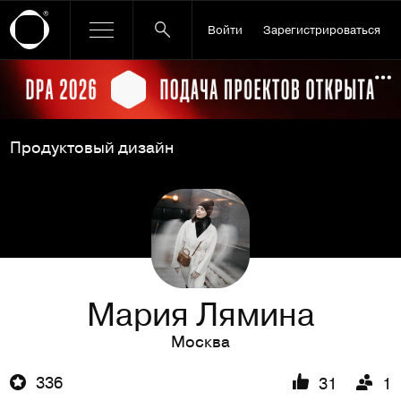
Войти
Зарегистрироваться
Ссылка баннера
По
Продуктовый дизайн
Мария Лямина
Москва
336
31
1