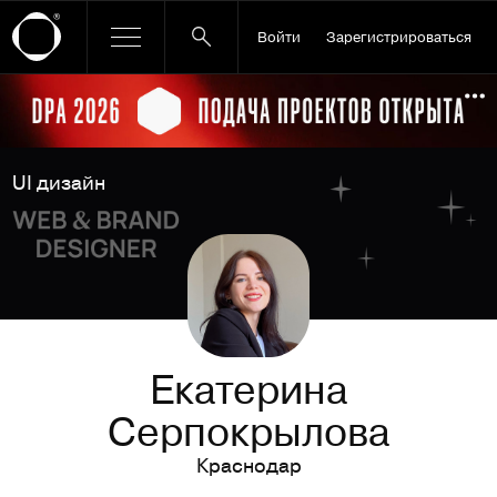
Войти
Зарегистрироваться
Ссылка баннера
По
UI дизайн
Екатерина
Серпокрылова
Краснодар