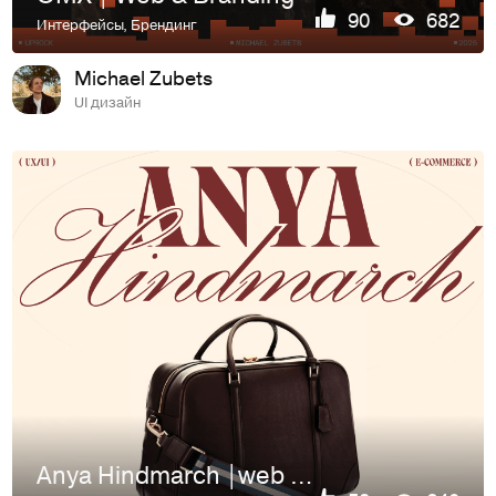
90
682
Интерфейсы
,
Брендинг
Michael Zubets
UI дизайн
Anya Hindmarch |web & branding