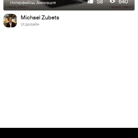
58
640
Интерфейсы
,
Анимация
Michael Zubets
UI дизайн