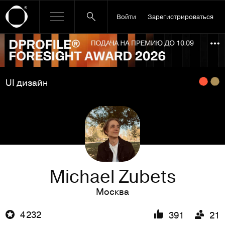
Войти
Зарегистрироваться
Ссылка баннера
По
UI дизайн
Michael Zubets
Москва
4 232
391
21