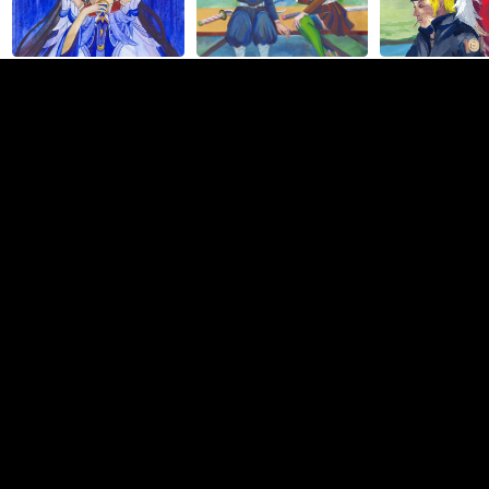
Ольга Кисиль
PRO +
Графика
+2
Белгород
Фриланс
В штат
12,7K