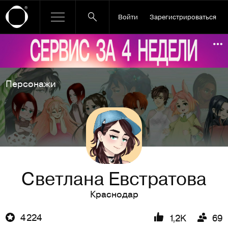
Войти
Зарегистрироваться
Ссылка баннера
По
Персонажи
Светлана Евстратова
Краснодар
4 224
1,2K
69