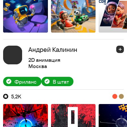
Андрей Калинин
2D анимация
Москва
Фриланс
В штат
5,2K