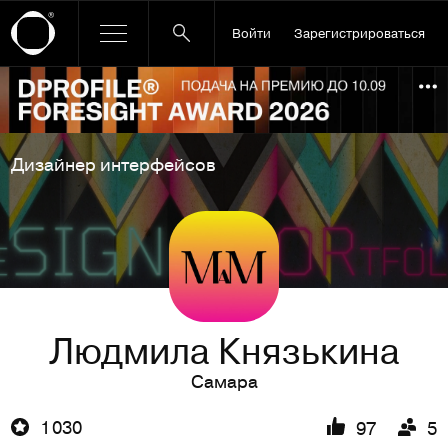
Войти
Зарегистрироваться
Ссылка баннера
По
Дизайнер интерфейсов
Людмила Князькина
Самара
1 030
97
5