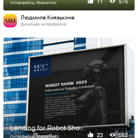
11
575
Интерфейсы
,
Маркетинг
Людмила Князькина
Дизайнер интерфейсов
Lending for Robot Show | Промо-лендинг
23
582
Интерфейсы
,
Маркетинг