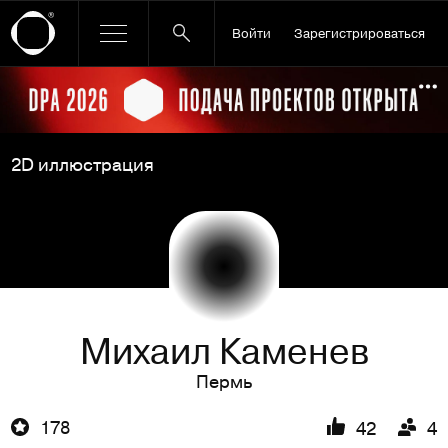
Войти
Зарегистрироваться
Ссылка баннера
По
2D иллюстрация
Михаил Каменев
Пермь
178
42
4