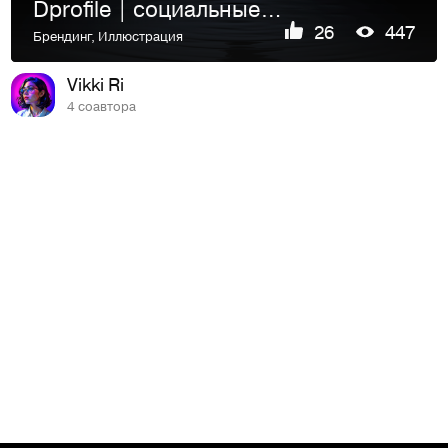
Dprofile | социальные сети & мерч
26
447
Брендинг
,
Иллюстрация
Vikki Ri
4 соавтора