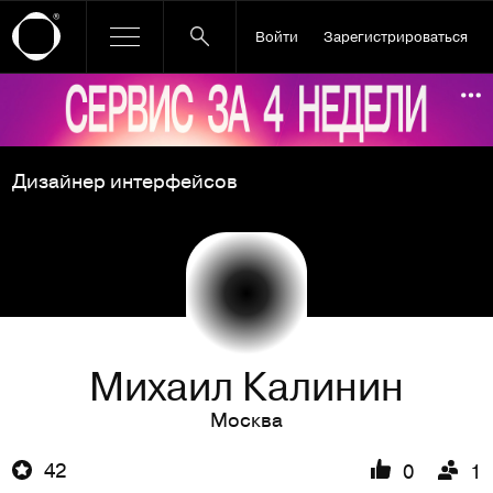
Войти
Зарегистрироваться
Ссылка баннера
По
Дизайнер интерфейсов
Михaил Кaлинин
Москва
42
0
1