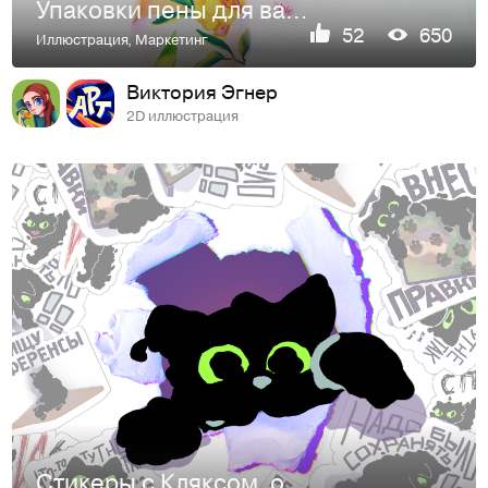
Упаковки пены для ванны | шампуня с Бренд персонажами
52
650
Иллюстрация
,
Маркетинг
Виктория Эгнер
2D иллюстрация
Стикеры с Кляксом, отзывающиеся в душе у каждого иллюстратор