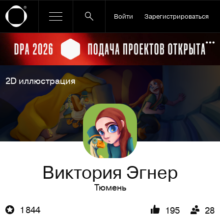
Войти
Зарегистрироваться
Ссылка баннера
По
2D иллюстрация
Виктория Эгнер
Тюмень
1 844
195
28