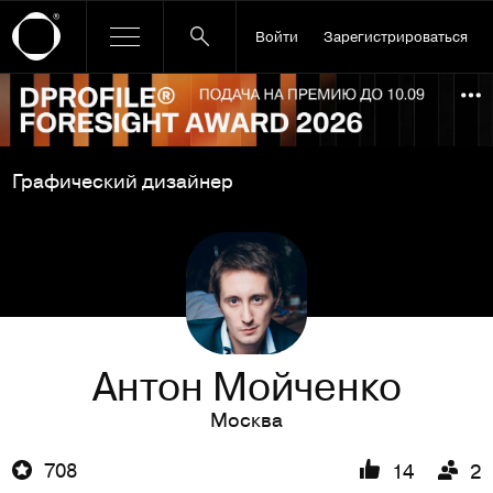
Войти
Зарегистрироваться
Ссылка баннера
По
Графический дизайнер
Антон Мойченко
Москва
708
14
2