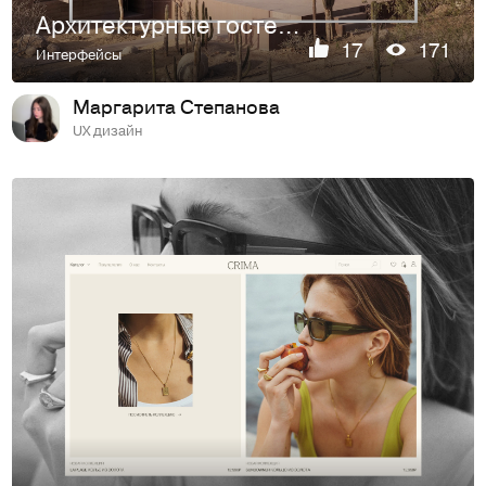
Архитектурные гостевые дома премиум-класса / VIPP
17
171
Интерфейсы
Маргарита Степанова
UX дизайн