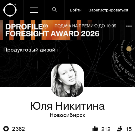
Войти
Зарегистрироваться
Ссылка баннера
По
Продуктовый дизайн
Юля Никитина
Новосибирск
2 382
212
15