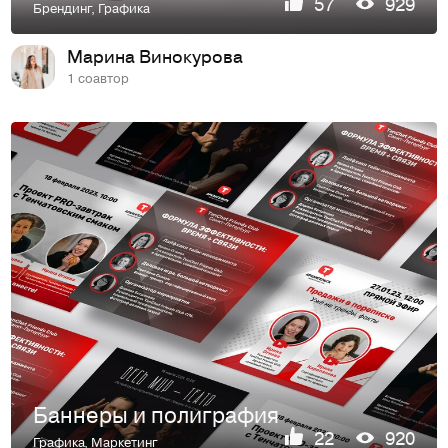
57
929
Брендинг
,
Графика
Марина Винокурова
1 соавтор
Баннеры и полиграфия
22
920
Графика
,
Маркетинг