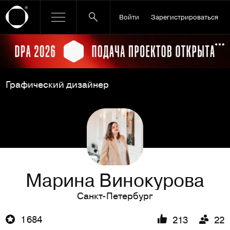
Войти
Зарегистрироваться
Ссылка баннера
По
Графический дизайнер
Марина Винокурова
Санкт-Петербург
1 684
213
22